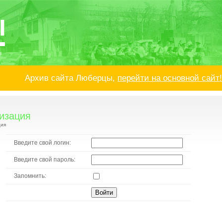
!
Архив сайта Люберцы,
перейти на основной сайт!
изация
ция
Введите свой логин:
Введите свой пароль:
Запомнить: