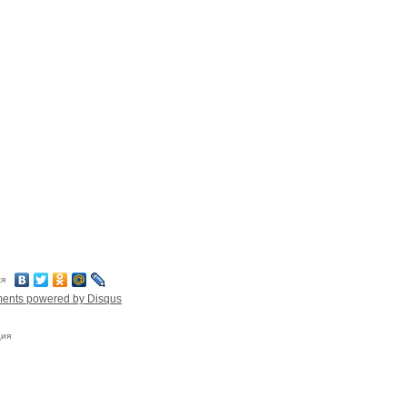
ся
ments powered by
Disqus
ция