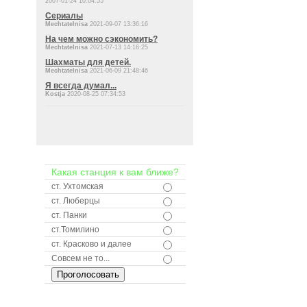
2007-01-24 10:04:55
Сериалы
Mechtatelnisa
2021-09-07 13:36:16
На чем можно сэкономить?
Mechtatelnisa
2021-07-13 14:16:25
Шахматы для детей.
Mechtatelnisa
2021-06-09 21:48:46
Я всегда думал...
Kostja
2020-08-25 07:34:53
Какая станция к вам ближе?
ст. Ухтомская
ст. Люберцы
ст. Панки
ст.Томилино
ст. Красково и далее
Совсем не то...