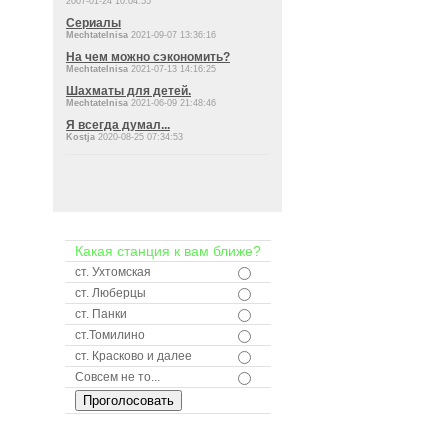
2007-01-24 10:04:55
Сериалы
Mechtatelnisa
2021-09-07 13:36:16
На чем можно сэкономить?
Mechtatelnisa
2021-07-13 14:16:25
Шахматы для детей.
Mechtatelnisa
2021-06-09 21:48:46
Я всегда думал...
Kostja
2020-08-25 07:34:53
Какая станция к вам ближе?
ст. Ухтомская
ст. Люберцы
ст. Панки
ст.Томилино
ст. Красково и далее
Совсем не то...