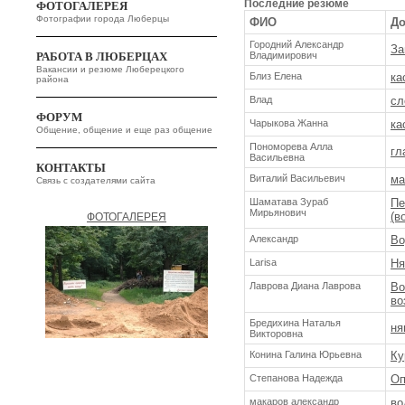
Последние резюме
ФОТОГАЛЕРЕЯ
Фотографии города Люберцы
ФИО
До
Городний Александр
За
РАБОТА В ЛЮБЕРЦАХ
Владимирович
Вакансии и резюме Люберецкого
Близ Елена
ка
района
Влад
сл
ФОРУМ
Чарыкова Жанна
ка
Общение, общение и еще раз общение
Пономорева Алла
гл
Васильевна
КОНТАКТЫ
Виталий Васильевич
ма
Связь с создателями сайта
Шаматава Зураб
Пе
Мирьянович
(в
ФОТОГАЛЕРЕЯ
Александр
Во
Larisa
Ня
Лаврова Диана Лаврова
Во
во
Бредихина Наталья
ня
Викторовна
Конина Галина Юрьевна
Ку
Степанова Надежда
Оп
макаров александр
во