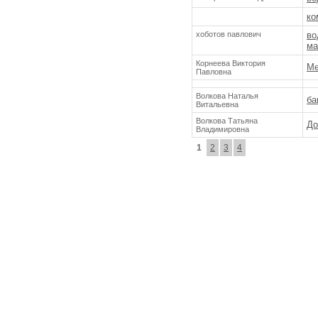
ко
хоботов павлович
во
ма
Корнеева Виктория
Ме
Павловна
Волкова Наталья
ба
Витальевна
Волкова Татьяна
До
Владимировна
1
2
3
4