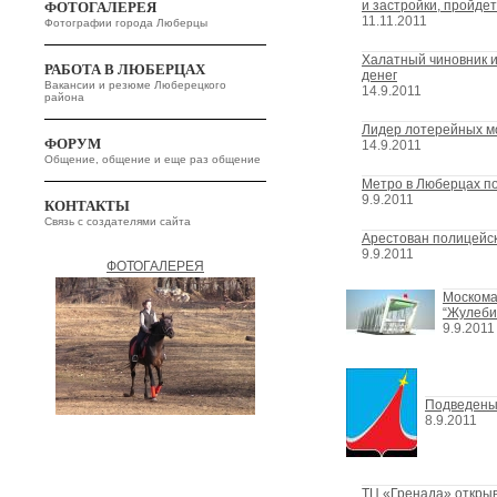
и застройки, пройдет
ФОТОГАЛЕРЕЯ
11.11.2011
Фотографии города Люберцы
Халатный чиновник 
РАБОТА В ЛЮБЕРЦАХ
денег
Вакансии и резюме Люберецкого
14.9.2011
района
Лидер лотерейных м
ФОРУМ
14.9.2011
Общение, общение и еще раз общение
Метро в Люберцах по
9.9.2011
КОНТАКТЫ
Связь с создателями сайта
Арестован полицейск
9.9.2011
ФОТОГАЛЕРЕЯ
Москома
“Жулеби
9.9.2011
Подведены 
8.9.2011
ТЦ «Гренада» откры