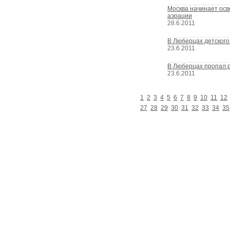
Москва начинает ос
аэрации
28.6.2011
В Люберцах детског
23.6.2011
В Люберцах пропал 
23.6.2011
1
2
3
4
5
6
7
8
9
10
11
12
27
28
29
30
31
32
33
34
35