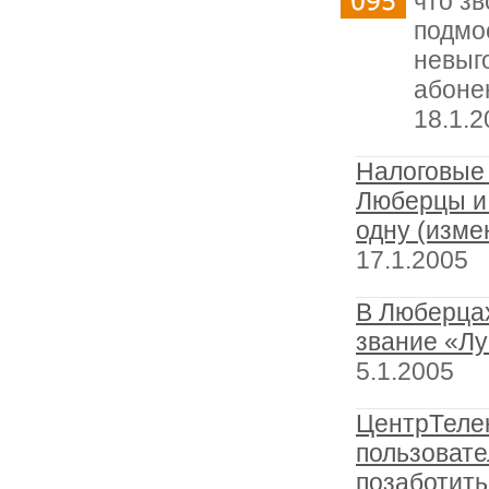
что з
подмо
невыг
абоне
18.1.2
Налоговые 
Люберцы и
одну (изме
17.1.2005
В Люберцах
звание «Л
5.1.2005
ЦентрТеле
пользоват
позаботить