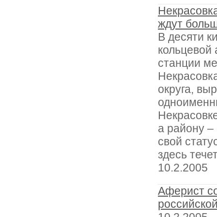
Некрасовка
ждут боль
В десяти к
кольцевой 
станции ме
Некрасовка
округа, вы
одноименн
Некрасовке
а району – 
свой стату
здесь тече
10.2.2005
Аферист со
российской