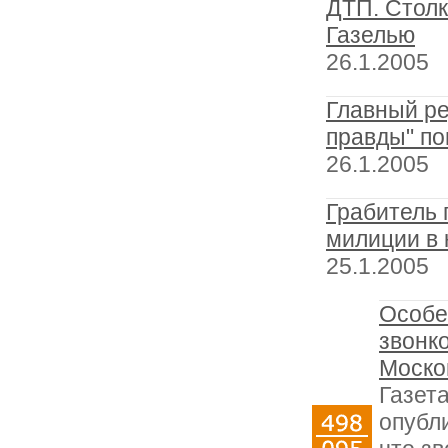
ДТП. Столк
Газелью
26.1.2005
Главный р
правды" по
26.1.2005
Грабитель 
милиции в 
25.1.2005
Особе
звонк
Моско
Газет
опубл