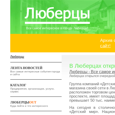
Все самое интересное в городе Люберцы!
Архив 
сайт!
Люберцы
В Люберцах откр
ЛЕНТА НОВОСТЕЙ
Люберцы - Все самое и
Все самые интересные события города
и сайта
Люберцах открылся очередной
Группа компаний «Детски
КАТАЛОГ
магазина своей сети в Л
Предприятия, организации, услуги,
сервис
расположен торговом це
проспекте, имеет площадь
превышает 50 тыс. наиме
ЛЮБЕРЦЫ
OUT
Куда пойти и что интересного
На сегодня в столично
«Детский мир». Национ