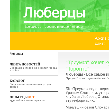
Все самое интересное в городе Люберцы!
Архив 
сайт!
Люберцы
"Триумф" хочет к
ЛЕНТА НОВОСТЕЙ
"Торонто"
Все самые интересные события города
и сайта
Люберцы - Все самое и
"Триумф" хочет купить баскетб
КАТАЛОГ
Предприятия, организации, услуги,
сервис
БК «Триумф» ведет пере
Урошем Слокаром, утверж
клуба из Люберец Стани
ЛЮБЕРЦЫ
OUT
эту информацию.
Куда пойти и что интересного
Минувший сезон Слокар п