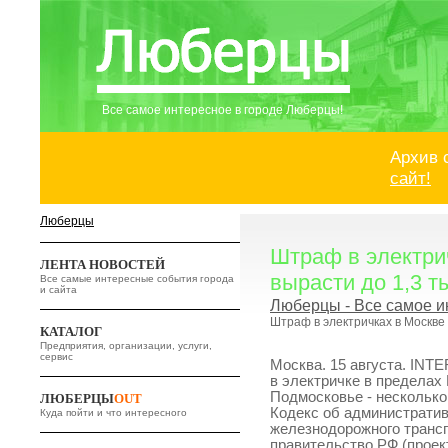
Все самое интересное в городе Люберцы!
Архив 
сайт!
Люберцы
Штраф в электри
ЛЕНТА НОВОСТЕЙ
вырасти до 1,3 т
Все самые интересные события города
и сайта
Люберцы - Все самое и
Штраф в электричках в Москве 
КАТАЛОГ
Предприятия, организации, услуги,
сервис
Москва. 15 августа. INT
в электричке в пределах 
Подмосковье - нескольк
ЛЮБЕРЦЫ
OUT
Кодекс об администрати
Куда пойти и что интересного
железнодорожного трансп
правительство РФ (проек