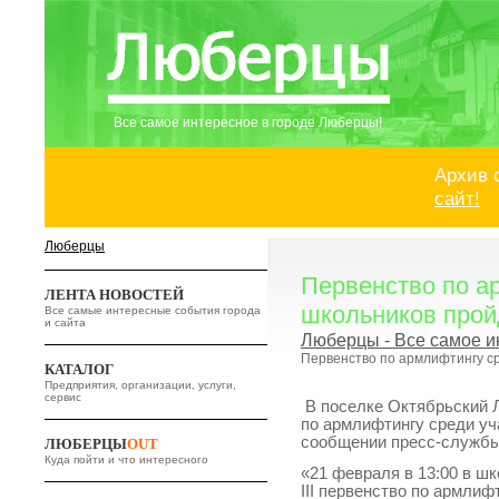
Все самое интересное в городе Люберцы!
Архив 
сайт!
Люберцы
Первенство по а
ЛЕНТА НОВОСТЕЙ
школьников прой
Все самые интересные события города
и сайта
Люберцы - Все самое и
Первенство по армлифтингу ср
КАТАЛОГ
Предприятия, организации, услуги,
сервис
В поселке Октябрьский Л
по армлифтингу среди уч
сообщении пресс-служб
ЛЮБЕРЦЫ
OUT
Куда пойти и что интересного
«21 февраля в 13:00 в ш
III первенство по армлиф