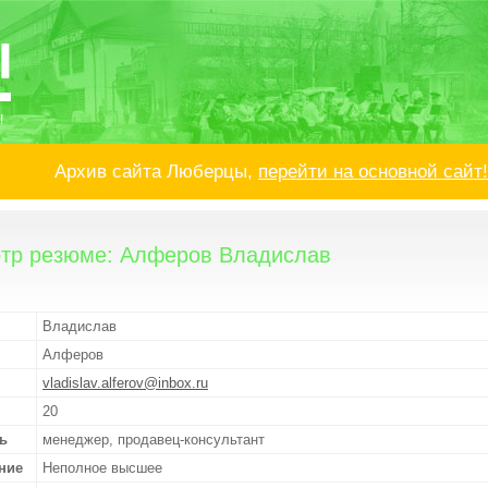
!
Архив сайта Люберцы,
перейти на основной сайт!
тр резюме: Алферов Владислав
Владислав
Алферов
vladislav.alferov@inbox.ru
20
ь
менеджер, продавец-консультант
ние
Неполное высшее