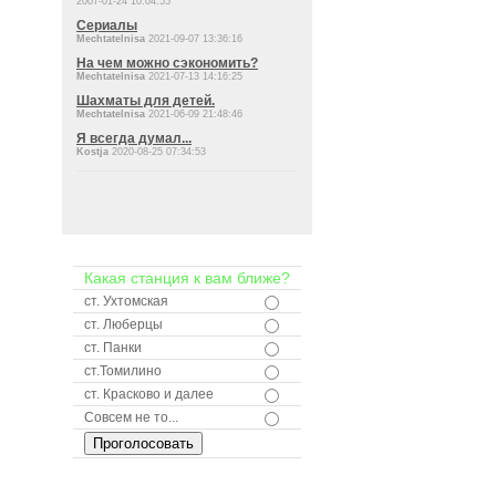
2007-01-24 10:04:55
Сериалы
Mechtatelnisa
2021-09-07 13:36:16
На чем можно сэкономить?
Mechtatelnisa
2021-07-13 14:16:25
Шахматы для детей.
Mechtatelnisa
2021-06-09 21:48:46
Я всегда думал...
Kostja
2020-08-25 07:34:53
Какая станция к вам ближе?
ст. Ухтомская
ст. Люберцы
ст. Панки
ст.Томилино
ст. Красково и далее
Совсем не то...