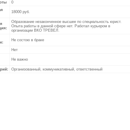
оты
0
ая
18000 руб.
Образование незаконченное высшее по специальность юрист.
я
Опыта работы в данной сфере нет. Работал курьером в
ия:
организации ВКО ТРЕВЕЛ.
Не состою в браке
е:
Нет
Не важно
рий:
Организованный, коммуникативный, ответственный