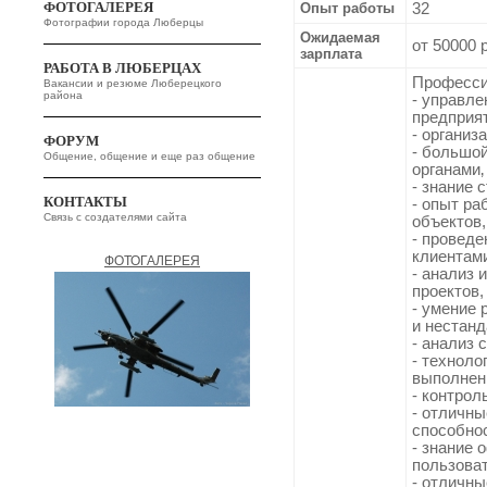
ФОТОГАЛЕРЕЯ
Опыт работы
32
Фотографии города Люберцы
Ожидаемая
от 50000 
зарплата
РАБОТА В ЛЮБЕРЦАХ
Професси
Вакансии и резюме Люберецкого
района
- управл
предприят
- организ
ФОРУМ
- большо
Общение, общение и еще раз общение
органами‚
- знание 
КОНТАКТЫ
- опыт ра
Связь с создателями сайта
объектов,
- проведе
клиентами
ФОТОГАЛЕРЕЯ
- анализ 
проектов,
- умение
и нестан
- анализ 
- техноло
выполнен
- контрол
- отличны
способнос
- знание 
пользова
- отличны