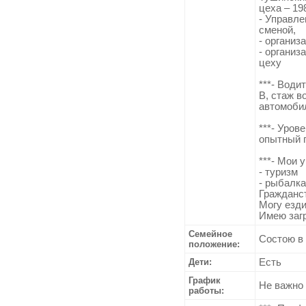
цеха – 198
- Управл
сменой,
- организ
- органи
цеху
***- Води
B, стаж в
автомоби
***- Уров
опытный п
***- Мои 
- туризм
- рыбалка
Гражданст
Могу езди
Имею заг
Семейное
Состою в
положение:
Дети:
Есть
График
Не важно
работы: