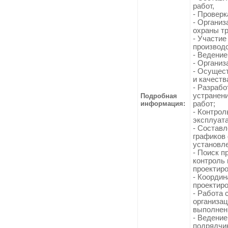
работ,
- Проверк
- Организ
охраны т
- Участие
производс
- Ведение
- Организ
- Осущес
и качеств
- Разрабо
устранен
Подробная
информация:
работ;
- Контрол
эксплуат
- Составл
графиков
установле
- Поиск п
контроль
проектиро
- Координ
проектиро
- Работа 
организац
выполнен
- Ведение
подрядчи