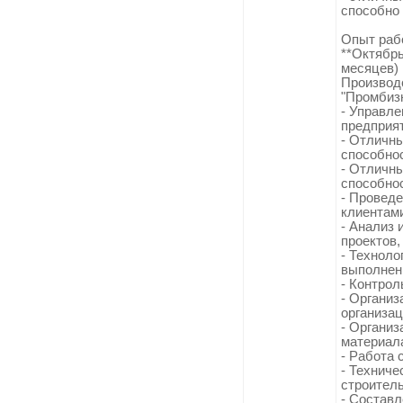
способно
Опыт раб
**Октябрь
месяцев)
Производ
"Промбиз
- Управл
предприят
- Отличн
способнос
- Отличны
способнос
- Провед
клиентами
- Анализ 
проектов,
- Техноло
выполнени
- Контрол
- Организ
организац
- Организ
материал
- Работа 
- Техниче
строитель
- Составл