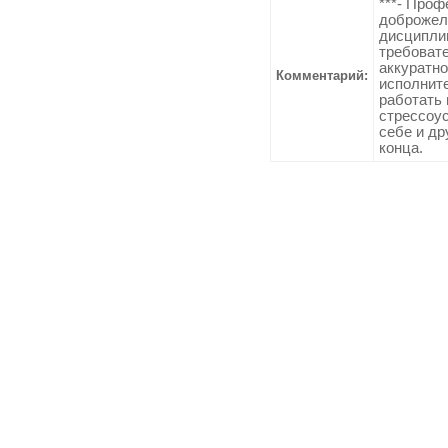
***- Проф
доброжел
дисциплин
требовате
аккуратно
Комментарий:
исполнит
работать 
стресcоус
себе и др
конца.