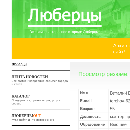
Все самое интересное в городе Люберцы!
Архив 
сайт!
Люберцы
Просмотр резюме:
ЛЕНТА НОВОСТЕЙ
Все самые интересные события города
и сайта
Имя
Виталий 
КАТАЛОГ
Предприятия, организации, услуги,
E-mail
terehov-6
сервис
Возраст
55
ЛЮБЕРЦЫ
OUT
Должность
мастер п
Куда пойти и что интересного
Образование
Высшее