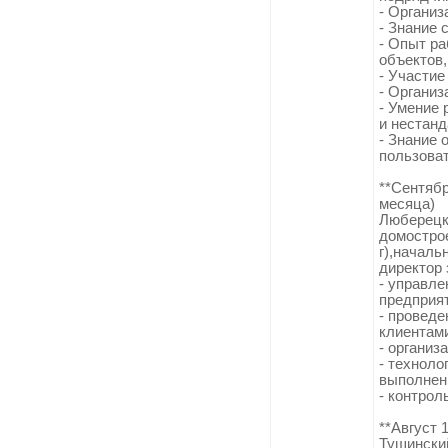
- Организ
- Знание 
- Опыт ра
объектов,
- Участие
- Организ
- Умение
и нестан
- Знание
пользова
**Сентябр
месяца)
Люберецк
домострое
г),началь
директор 
- управл
предприят
- проведе
клиентам
- организ
- техноло
выполнен
- контрол
**Август 
Тушински