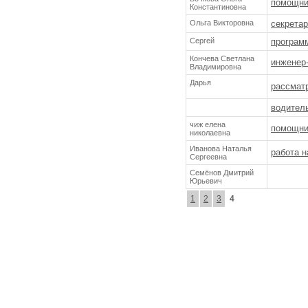
помощни
Константиновна
Ольга Викторовна
секрета
Сергей
програм
Кончева Светлана
инженер
Владимировна
Дарья
рассмат
водитель
чиж елена
помощни
николаевна
Иванова Наталья
работа н
Сергеевна
Семёнов Дмитрий
Юрьевич
1
2
3
4