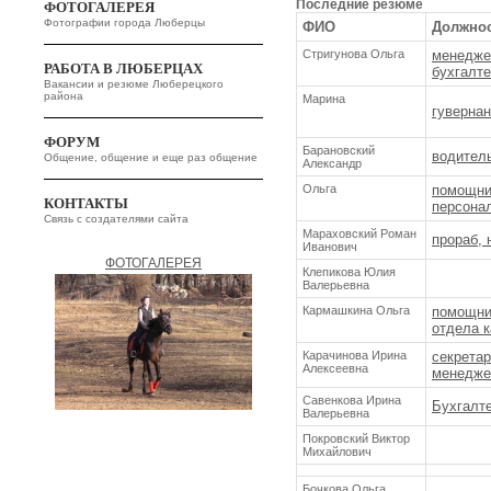
Последние резюме
ФОТОГАЛЕРЕЯ
Фотографии города Люберцы
ФИО
Должно
Стригунова Ольга
менеджер
РАБОТА В ЛЮБЕРЦАХ
бухгалт
Вакансии и резюме Люберецкого
района
Марина
гувернан
ФОРУМ
Барановский
водител
Общение, общение и еще раз общение
Александр
Ольга
помощник
КОНТАКТЫ
персона
Связь с создателями сайта
Мараховский Роман
прораб, 
Иванович
ФОТОГАЛЕРЕЯ
Клепикова Юлия
Валерьевна
Кармашкина Ольга
помощни
отдела к
Карачинова Ирина
секретар
Алексеевна
менедже
Савенкова Ирина
Бухгалт
Валерьевна
Покровский Виктор
Михайлович
Бочкова Ольга